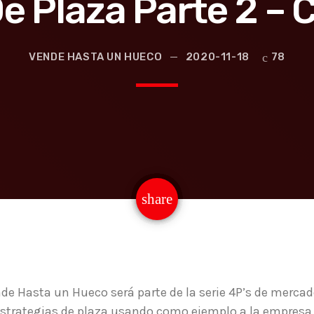
e Plaza Parte 2 –
VENDE HASTA UN HUECO
2020-11-18
78
email
share
nde Hasta un Hueco será parte de la serie 4P’s de merca
estrategias de plaza usando como ejemplo a la empres