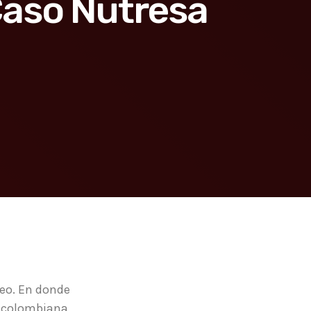
 Caso Nutresa
deo. En donde
a colombiana