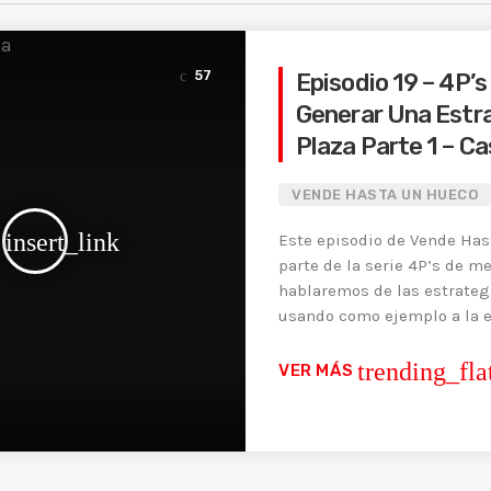
57
Episodio 19 – 4P’
Generar Una Estr
Plaza Parte 1 – C
VENDE HASTA UN HUECO
insert_link
Este episodio de Vende Has
parte de la serie 4P’s de m
hablaremos de las estrateg
usando como ejemplo a la 
colombiana […]
trending_fla
VER MÁS