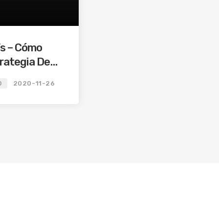
’s – Cómo
rategia De
 Caso Nutresa
O
2020-11-26