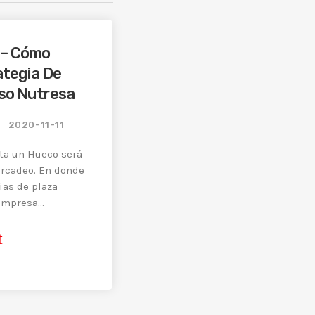
s – Cómo
ategia De
aso Nutresa
2020-11-11
ta un Hueco será
ercadeo. En donde
ias de plaza
empresa
t