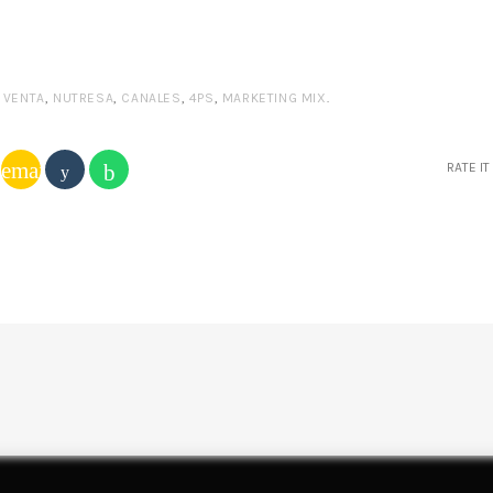
,
VENTA
,
NUTRESA
,
CANALES
,
4PS
,
MARKETING MIX
.
email
RATE IT