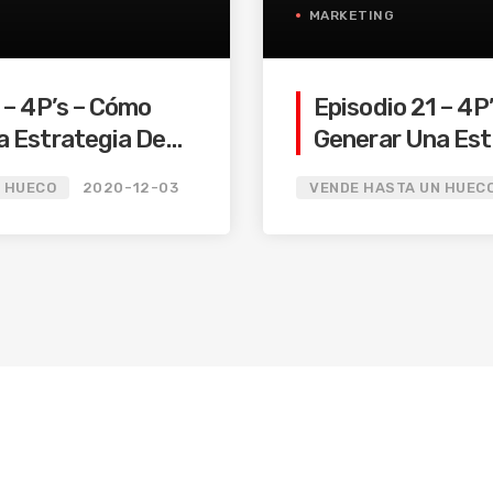
MARKETING
 – 4P’s – Cómo
Episodio 21 – 4P
a Estrategia De
Generar Una Est
 4 – Caso
Plaza Parte 3 –
N HUECO
2020-12-03
VENDE HASTA UN HUEC