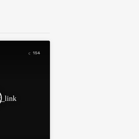
154
t_link