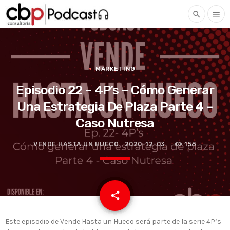
search
menu
MARKETING
Episodio 22 – 4P’s – Cómo Generar
Una Estrategia De Plaza Parte 4 –
Caso Nutresa
VENDE HASTA UN HUECO
2020-12-03
156
email
share
Este episodio de Vende Hasta un Hueco será parte de la serie 4P’s