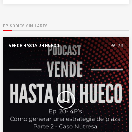
EPISODIOS SIMILARES
VENDE HASTA UN HUECO
78
insert_link