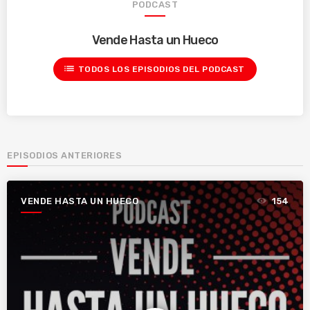
PODCAST
Vende Hasta un Hueco
list
TODOS LOS EPISODIOS DEL PODCAST
EPISODIOS ANTERIORES
VENDE HASTA UN HUECO
154