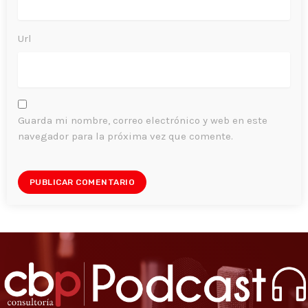
Url
Guarda mi nombre, correo electrónico y web en este
navegador para la próxima vez que comente.