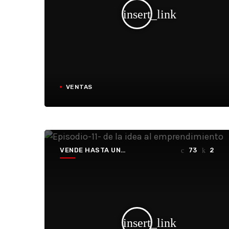
insert_link
VENTAS
VENDE HASTA UN
73
2
HUECO
insert_link