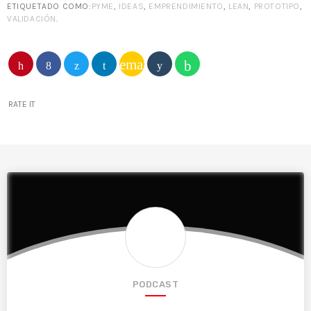
ETIQUETADO COMO:
PYME
,
IDEAS
,
EMPRENDIMIENTO
,
LEAN
,
PROTOTIPO
,
VALIDACIÓN
.
email
RATE IT
PODCAST