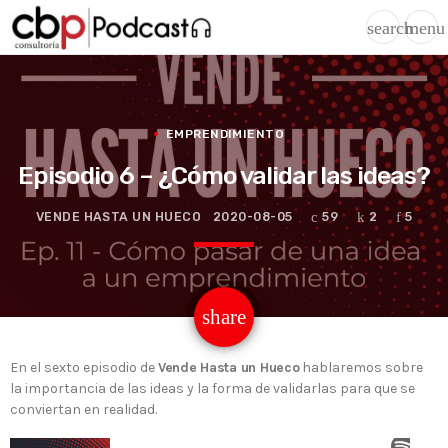
search
menu
EMPRENDIMIENTO
Episodio 6 – ¿Cómo validar las ideas?
VENDE HASTA UN HUECO
2020-08-05
59
2
5
email
share
2
En el sexto episodio de
Vende Hasta un Hueco
hablaremos sobre
la importancia de las ideas y la forma de validarlas para que se
conviertan en realidad.