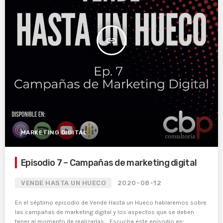
insert_link
MARKETING DIGITAL
Episodio 7 – Campañas de marketing digital
VENDE HASTA UN HUECO
2020-08-12
En el séptimo episodio de Vende Hasta un Hueco hablaremos sobre
las campañas de marketing digital y los aspectos que se deben
tener al momento de realizarlas. Escucha este episodio en: