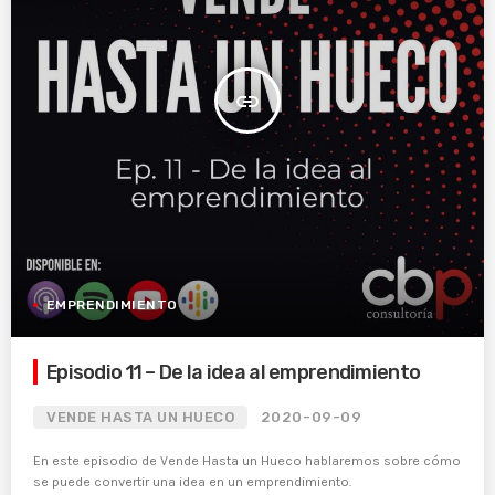
insert_link
EMPRENDIMIENTO
Episodio 11 – De la idea al emprendimiento
VENDE HASTA UN HUECO
2020-09-09
En este episodio de Vende Hasta un Hueco hablaremos sobre cómo
se puede convertir una idea en un emprendimiento.