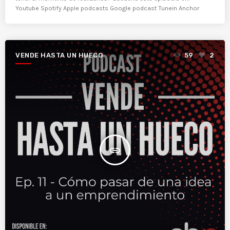
Youtube Spotify Apple podcasts Google podcast Tunein Anchor
VENDE HASTA UN HUECO
59
2
insert_link