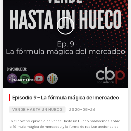
insert_link
MARKETING
Episodio 9 – La fórmula mágica del mercadeo
VENDE HASTA UN HUECO
2020-08-26
En el noveno episodio de Vende Hasta un Hueco hablaremos sobre
la fórmula mágica de mercadeo y la forma de realizar acciones de