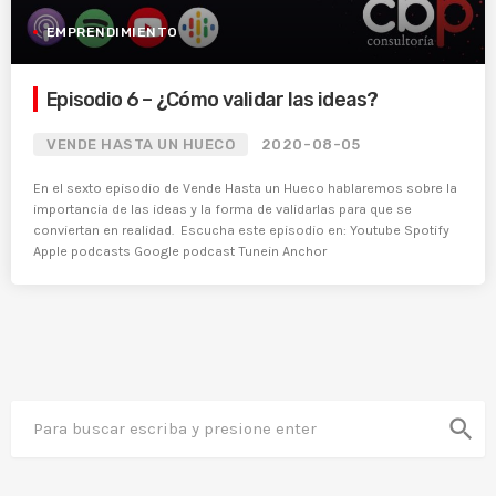
EMPRENDIMIENTO
Episodio 6 – ¿Cómo validar las ideas?
VENDE HASTA UN HUECO
2020-08-05
En el sexto episodio de Vende Hasta un Hueco hablaremos sobre la
importancia de las ideas y la forma de validarlas para que se
conviertan en realidad. Escucha este episodio en: Youtube Spotify
Apple podcasts Google podcast Tunein Anchor
search