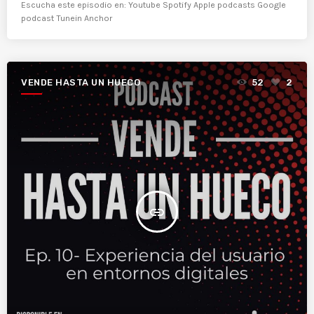
Escucha este episodio en: Youtube Spotify Apple podcasts Google
podcast Tunein Anchor
VENDE HASTA UN HUECO
52
2
insert_link