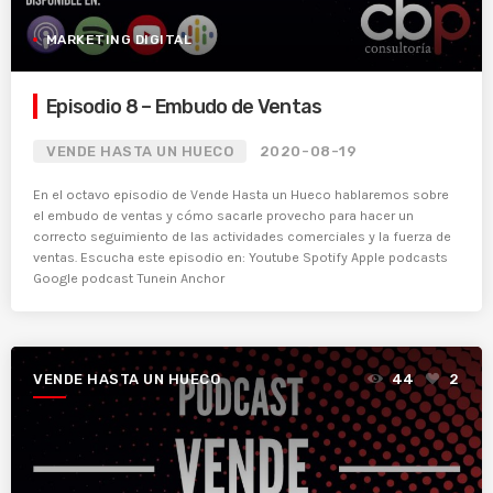
MARKETING DIGITAL
Episodio 8 – Embudo de Ventas
VENDE HASTA UN HUECO
2020-08-19
En el octavo episodio de Vende Hasta un Hueco hablaremos sobre
el embudo de ventas y cómo sacarle provecho para hacer un
correcto seguimiento de las actividades comerciales y la fuerza de
ventas. Escucha este episodio en: Youtube Spotify Apple podcasts
Google podcast Tunein Anchor
VENDE HASTA UN HUECO
44
2